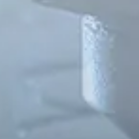
Spanish
Russia
Russian
France
French
Germany
Based on your current location, we recommend
German
this Amiad website for you
North America
Israel
- English
Hebrew
China