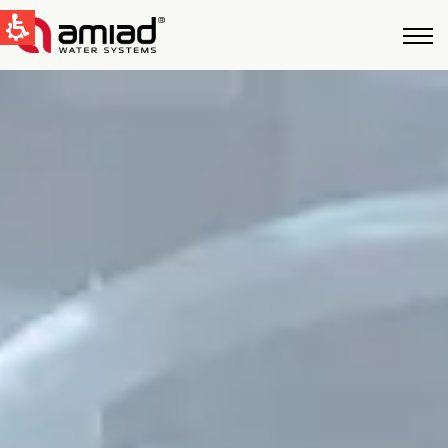
QUICK LINKS
Water Filtration
News & Events
Global
English
United States
English
Australia
English
Spain & LATAM