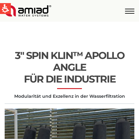
QUICK LINKS
Water Filtration
News & Events
3″ SPIN KLIN™ APOLLO
Global
ANGLE
English
FÜR DIE INDUSTRIE
United States
Modularität und Exzellenz in der Wasserfiltration
English
Australia
English
Spain & LATAM