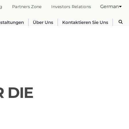
German
g
Partners Zone
Investors Relations
nstaltungen
Über Uns
Kontaktieren Sie Uns
 DIE
Australia
English
France