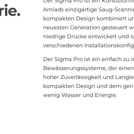
Der Sigma Pro ist ein Kunststofff
ie.
Amiads einzigartige Saug-Scanni
kompakten Design kombiniert un
neuesten Generation gesteuert w
niedrige Drücke entwickelt und 
verschiedenen Installationskonfig
Der Sigma Pro ist ein einfach zu in
Bewässerungssysteme, der einen
hoher Zuverlässigkeit und Langle
kompakten Design und dem gerin
wenig Wasser und Energie.
SIigma-Pro_new054002-000065-copy-2