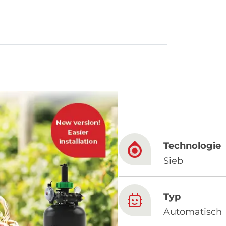
French
China
Chinese
e for you
lish
Technologie
Sieb
Typ
Automatisch