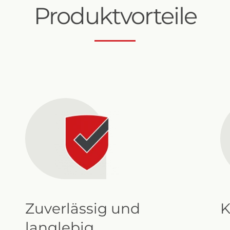
Produktvorteile
Sigma Pro 6"
Zuverlässig und
K
langlebig