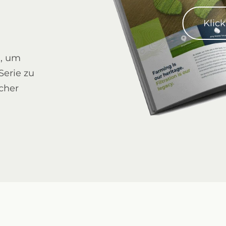
Klic
d, um
Serie zu
scher
Sigma Pro 4"