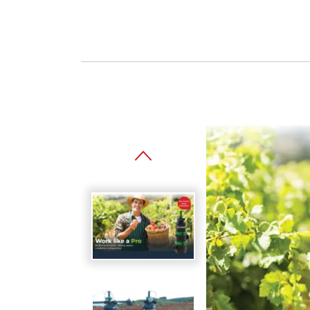
Spanish
Germany
German
Based on
Nor