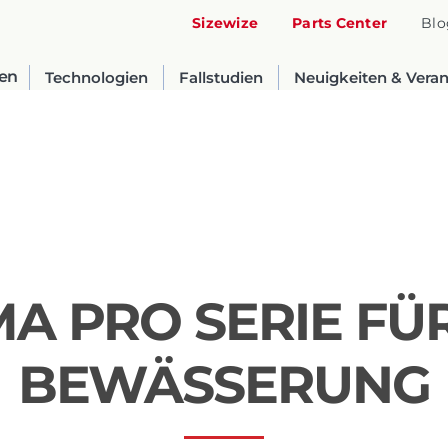
Sizewize
Parts Center
Blo
en
Technologien
Fallstudien
Neuigkeiten & Vera
MA PRO SERIE FÜR
United States
BEWÄSSERUNG
English
Russia