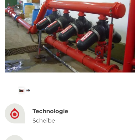
Spanish
Russia
Russian
France
French
Germany
Based on your current location, we recommend
German
this Amiad website for you
North America
Israel
- English
Technologie
Hebrew
Scheibe
China