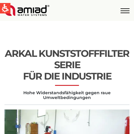
QUICK LINKS
Water Filtration
News & Events
ARKAL KUNSTSTOFFFILTER
Global
SERIE
English
FÜR DIE INDUSTRIE
United States
Hohe Widerstandsfähigkeit gegen raue
English
Umweltbedingungen
Australia
English
Spain & LATAM