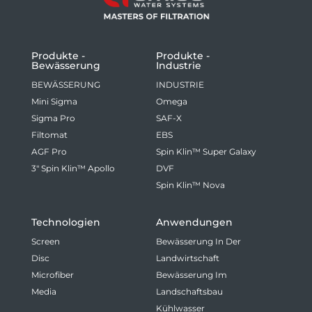
Produkte -
Produkte -
Bewässerung
Industrie
BEWÄSSERUNG
INDUSTRIE
Mini Sigma
Omega
Sigma Pro
SAF-X
Filtomat
EBS
AGF Pro
Spin Klin™ Super Galaxy
3" Spin Klin™ Apollo
DVF
Spin Klin™ Nova
Technologien
Anwendungen
Screen
Bewässerung In Der
Disc
Landwirtschaft
Microfiber
Bewässerung Im
Media
Landschaftsbau
Kühlwasser