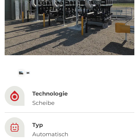
Spanish
Russia
Russian
France
French
Germany
Based on your current location, we recommend
German
this Amiad website for you
Technologie
North America
Israel
- English
Scheibe
Hebrew
China
Typ
Automatisch