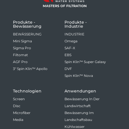
Produkte -
Produkte -
Bewässerung
Industrie
BEWÄSSERUNG
INDUSTRIE
Mini Sigma
Omega
Sigma Pro
SAF-X
Filtomat
EBS
AGF Pro
Spin Klin™ Super Galaxy
3" Spin Klin™ Apollo
DVF
Spin Klin™ Nova
Technologien
Anwendungen
Screen
Bewässerung In Der
Disc
Landwirtschaft
Microfiber
Bewässerung Im
Media
Landschaftsbau
Kühlwasser