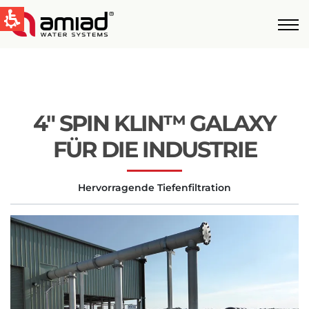
QUICK LINKS
Water Filtration
News & Events
4″ SPIN KLIN™ GALAXY
Global
FÜR DIE INDUSTRIE
English
Hervorragende Tiefenfiltration
United States
English
Australia
English
Spain & LATAM