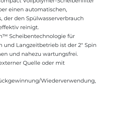
Compact Vollpolymer-Scheibenfilter
über einen automatischen,
s, der den Spülwasserverbrauch
fektiv reinigt.
lin™ Scheibentechnologie für
 und Langzeitbetrieb ist der 2″ Spin
en und nahezu wartungsfrei.
 externer Quelle oder mit
Rückgewinnung/Wiederverwendung,