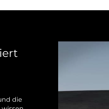
iert
 und die
 wissen