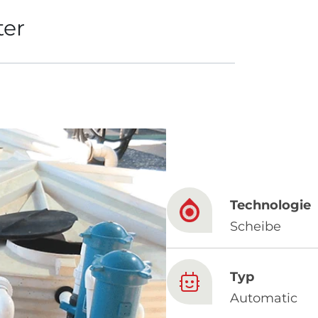
ter
French
China
Chinese
e for you
lish
Technologie
Scheibe
Typ
Automatic