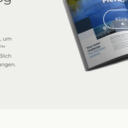
Klic
d, um
n™
ßlich
2" Compact Air-aided
ungen.