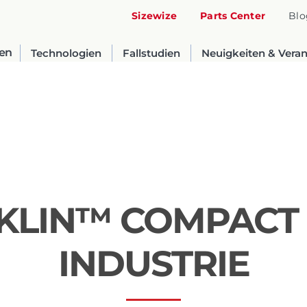
Sizewize
Parts Center
Blo
en
Technologien
Fallstudien
Neuigkeiten & Vera
N KLIN™ COMPACT 
United States
INDUSTRIE
English
Russia