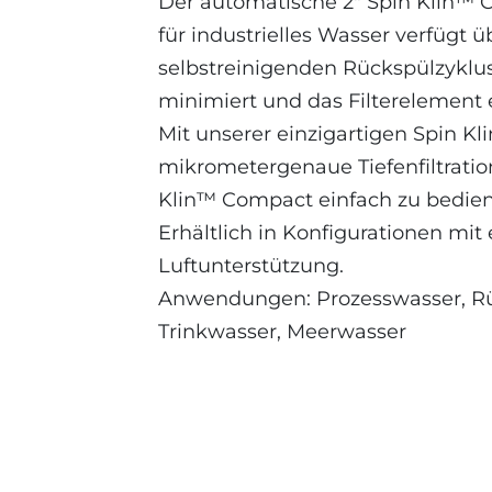
Der automatische 2″ Spin Klin™ 
für industrielles Wasser verfügt 
selbstreinigenden Rückspülzyklu
minimiert und das Filterelement ef
Mit unserer einzigartigen Spin K
mikrometergenaue Tiefenfiltration
Klin™ Compact einfach zu bedien
Erhältlich in Konfigurationen mit
Luftunterstützung.
Anwendungen: Prozesswasser, 
Trinkwasser, Meerwasser
2" Compact