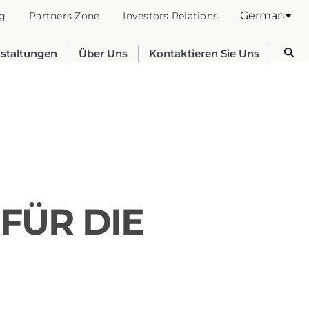
German
g
Partners Zone
Investors Relations
nstaltungen
Über Uns
Kontaktieren Sie Uns
FÜR DIE
Australia
English
France