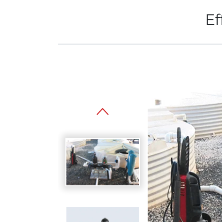
Ef
Spanish
Germany
German
Based on
Nor