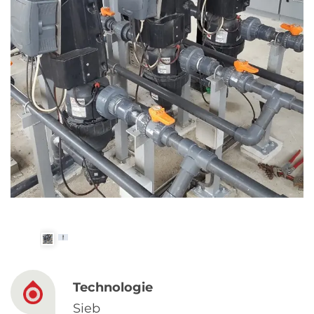
Spanish
Russia
Russian
France
French
Germany
Based on your current location, we recommend
German
this Amiad website for you
North America
Israel
- English
Hebrew
China
Technologie
Sieb