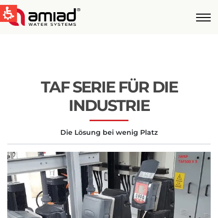
QUICK LINKS
Water Filtration
News & Events
TAF SERIE FÜR DIE
Global
INDUSTRIE
English
Die Lösung bei wenig Platz
United States
English
Australia
English
Spain & LATAM