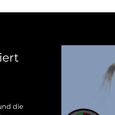
iert
 und die