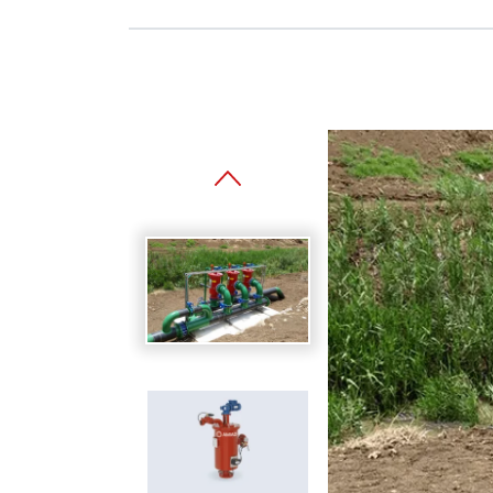
Spanish
Germany
German
Based on
Nor