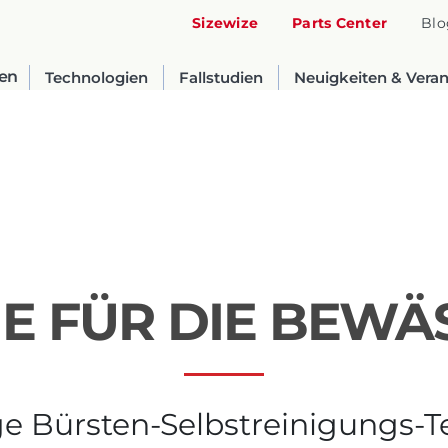
Sizewize
Parts Center
Blo
en
Technologien
Fallstudien
Neuigkeiten & Vera
IE FÜR DIE BEW
United States
English
ge Bürsten-Selbstreinigungs-
Russia