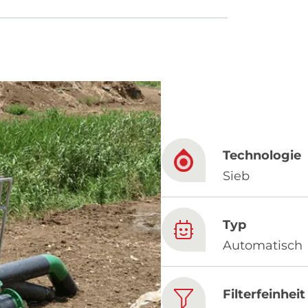
French
China
Chinese
Technologie
e for you
Sieb
lish
Typ
Automatisch
Filterfeinheit