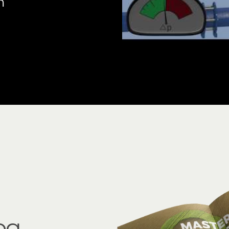
n
ABF 6000
og