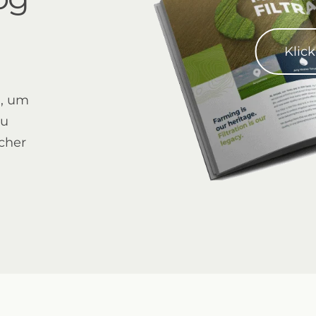
Klic
d, um
ABF 10000
zu
scher