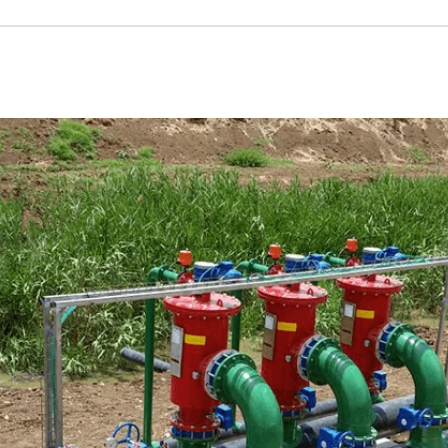
Russian
Israel
Hebrew
 your current location, we recommend this Amiad websit
th America
- Eng