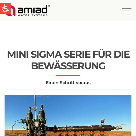
QUICK LINKS
Water Filtration
News & Events
MINI SIGMA SERIE FÜR DIE
Global
BEWÄSSERUNG
English
Einen Schritt voraus
United States
English
Australia
English
Spain & LATAM