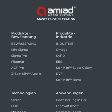
Produkte -
Produkte -
Bewässerung
Industrie
BEWÄSSERUNG
INDUSTRIE
Mini Sigma
Omega
Sigma Pro
SAF-X
Filtomat
EBS
AGF Pro
Spin Klin™ Super Galaxy
3" Spin Klin™ Apollo
DVF
Spin Klin™ Nova
Technologien
Anwendungen
Screen
Bewässerung In Der
Disc
Landwirtschaft
Microfiber
Bewässerung Im