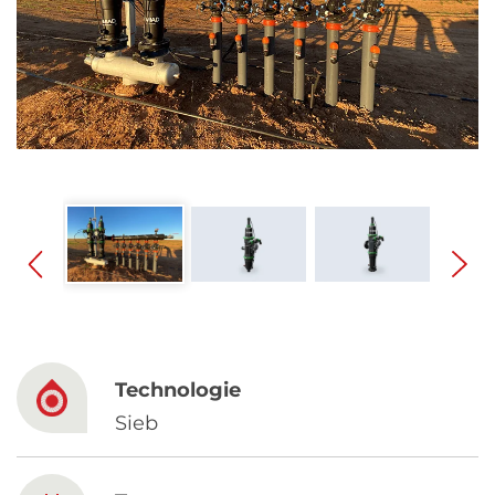
Spanish
Russia
Russian
France
French
Germany
Based on your current location, we recommend
German
this Amiad website for you
North America
Israel
- English
Technologie
Hebrew
Sieb
China