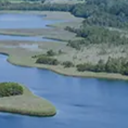
Spanish
Russia
Russian
France
French
Germany
Based on your current location, we recommend
German
this Amiad website for you
North America
Israel
- English
Hebrew
China