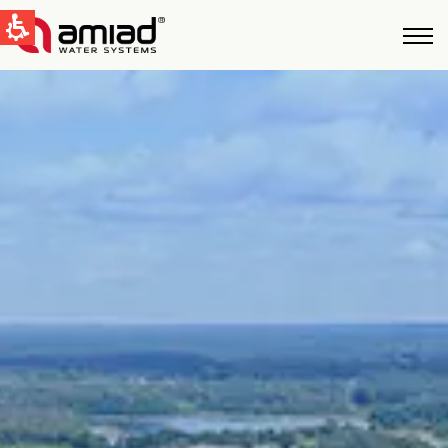
QUICK LINKS
Water Filtration
News & Events
Global
English
United States
English
Australia
English
Spain & LATAM