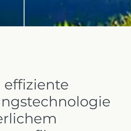
effiziente
ungstechnologie
erlichem