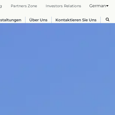
German
g
Partners Zone
Investors Relations
nstaltungen
Über Uns
Kontaktieren Sie Uns
Australia
English
France