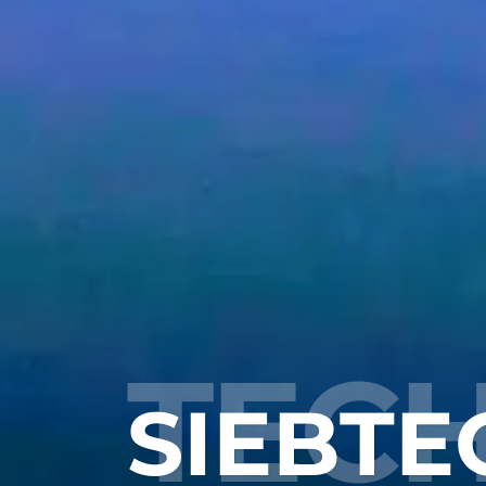
TEC
SIEBTE