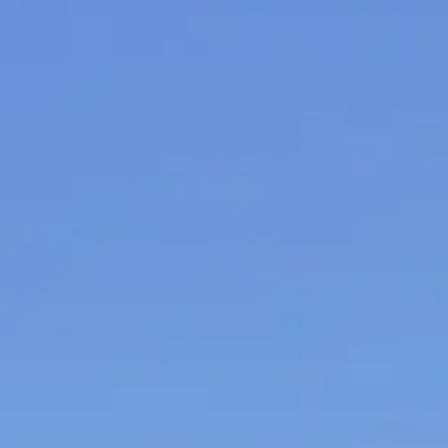
Spanish
Germany
German
Based on
Nor