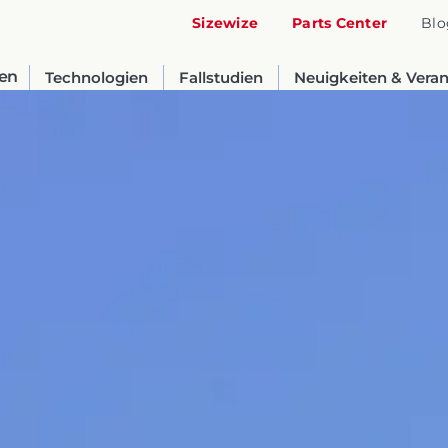
Sizewize
Parts Center
Blo
en
Technologien
Fallstudien
Neuigkeiten & Vera
United States
English
Russia