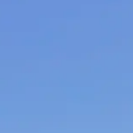
Russian
Israel
Hebrew
 your current location, we recommend this Amiad websit
th America
- Eng