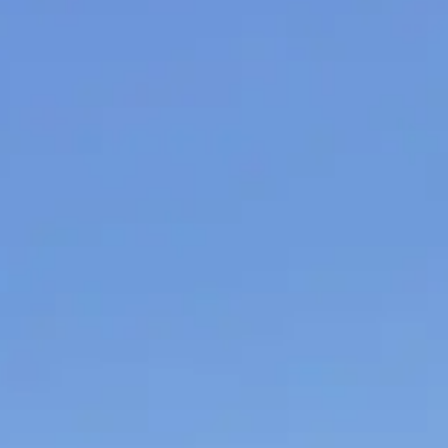
French
China
Chinese
e for you
lish