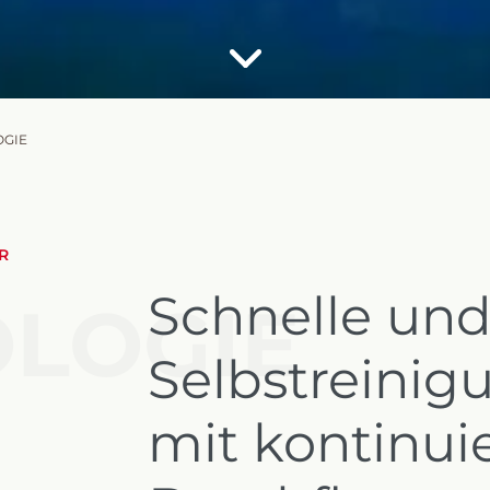
OGIE
R
Schnelle und 
LOGIE
Selbstreinig
mit kontinui