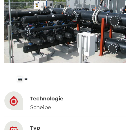
Spanish
Russia
Russian
France
French
Germany
Based on your current location, we recommend
German
this Amiad website for you
North America
Israel
- English
Technologie
Hebrew
Scheibe
China
Typ