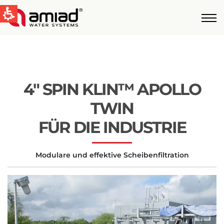
QUICK LINKS
Water Filtration
News & Events
4″ SPIN KLIN™ APOLLO
Global
TWIN
English
FÜR DIE INDUSTRIE
United States
Modulare und effektive Scheibenfiltration
English
Australia
English
Spain & LATAM