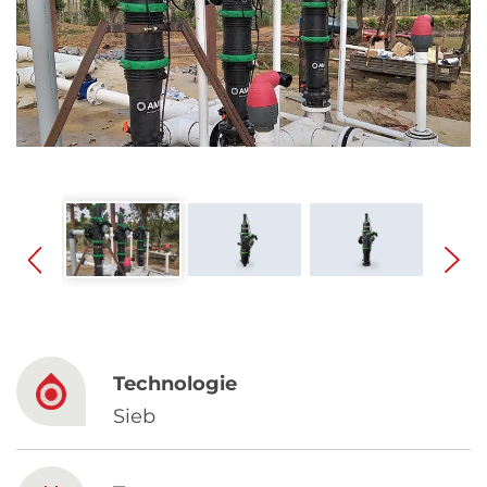
Spanish
Russia
Russian
France
French
Germany
Based on your current location, we recommend
German
this Amiad website for you
North America
Israel
- English
Technologie
Hebrew
Sieb
China