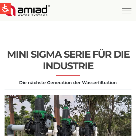
QUICK LINKS
Water Filtration
News & Events
MINI SIGMA SERIE FÜR DIE
Global
INDUSTRIE
English
Die nächste Generation der Wasserfiltration
United States
English
Australia
English
Spain & LATAM