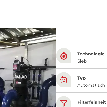
French
China
Chinese
Technologie
e for you
Sieb
lish
Typ
Automatisch
Filterfeinheit