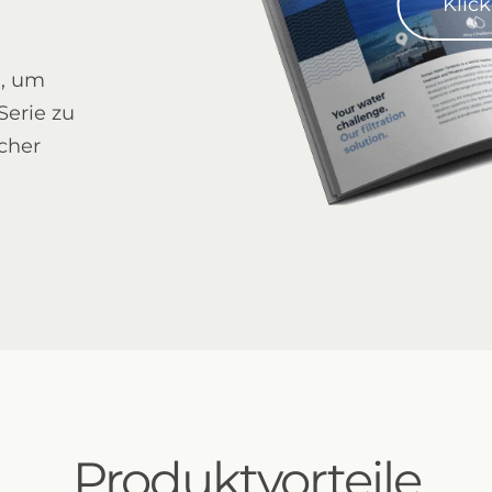
Klic
d, um
Serie zu
scher
Sigma Pro 8"
Produktvorteile