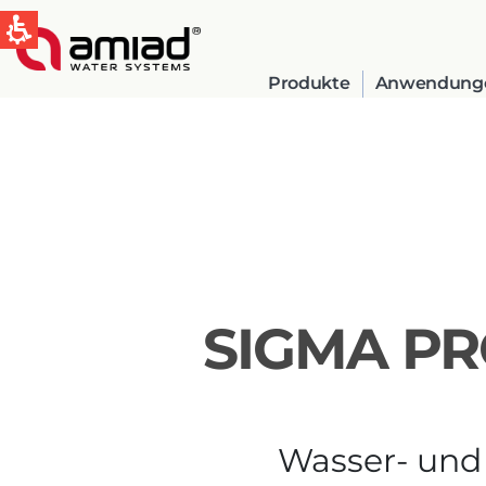
Produkte
Anwendung
QUICK LINKS
Water Filtration
News & Events
SIGMA PR
Global
English
Wasser- und 
Spain & LATAM