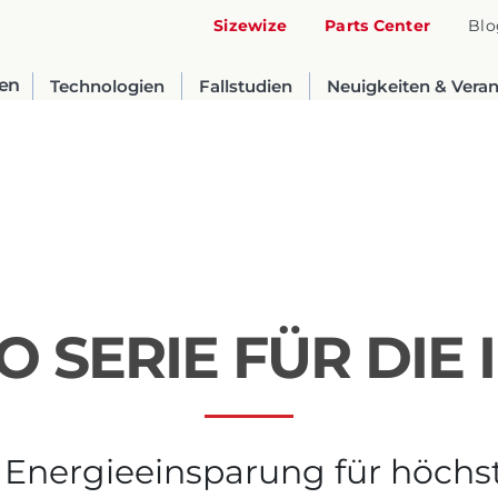
Sizewize
Parts Center
Blo
en
Technologien
Fallstudien
Neuigkeiten & Vera
O SERIE FÜR DIE 
United States
English
Energieeinsparung für höchste
Russia