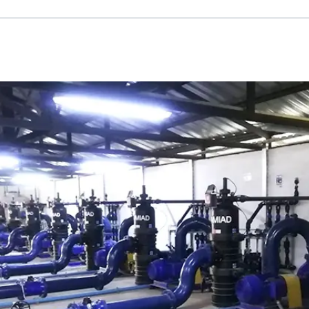
Russian
Israel
Hebrew
 your current location, we recommend this Amiad websit
th America
- Eng