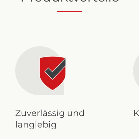
Sigma Pro Cutaway
Zuverlässig und
K
langlebig