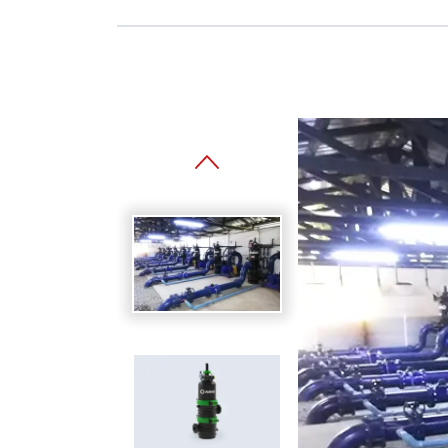
Spanish
Germany
German
Based on
Nor