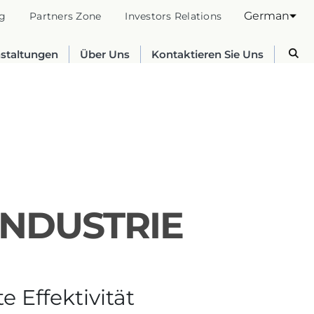
German
g
Partners Zone
Investors Relations
nstaltungen
Über Uns
Kontaktieren Sie Uns
INDUSTRIE
Australia
English
 Effektivität
France