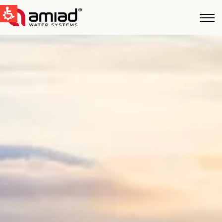
QUICK LINKS
Water Filtration
News & Events
Global
English
United States
English
Australia
English
Spain & LATAM