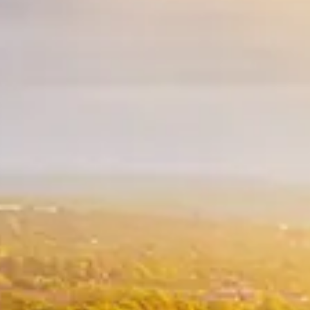
Spanish
Russia
Russian
France
French
Germany
Based on your current location, we recommend
German
this Amiad website for you
North America
Israel
- English
Hebrew
China