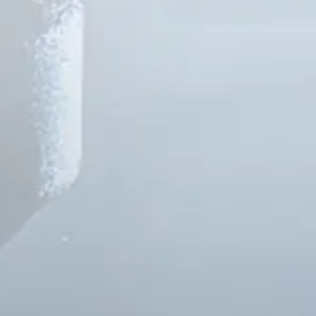
French
China
Chinese
e for you
lish