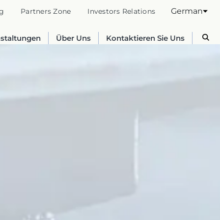
German
g
Partners Zone
Investors Relations
nstaltungen
Über Uns
Kontaktieren Sie Uns
Australia
English
France