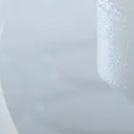
Spanish
Germany
German
Based on
Nor