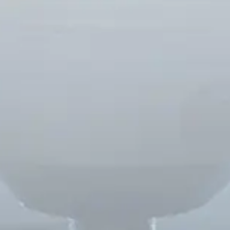
Russian
Israel
Hebrew
 your current location, we recommend this Amiad websit
th America
- Eng