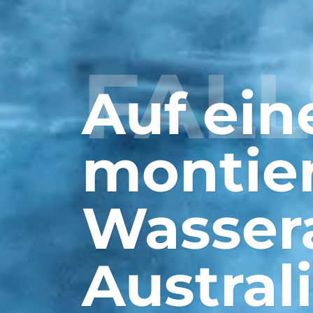
FALL
Auf ei
montier
Wasser
Austral