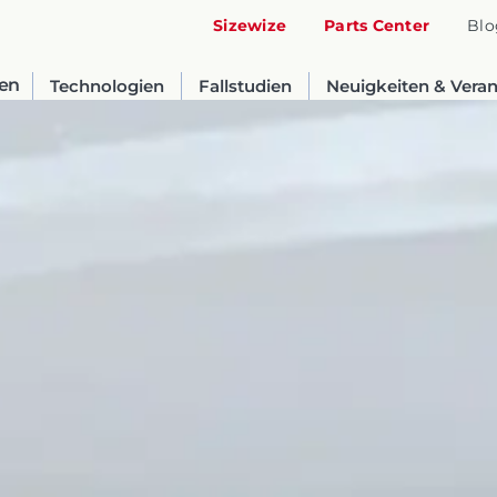
Sizewize
Parts Center
Blo
en
Technologien
Fallstudien
Neuigkeiten & Vera
United States
English
Russia