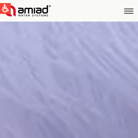
QUICK LINKS
Water Filtration
News & Events
Global
English
United States
English
Australia
English
Spain & LATAM