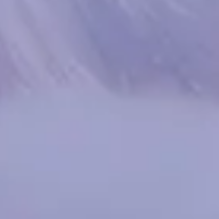
Spanish
Russia
Russian
France
French
Germany
Based on your current location, we recommend
German
this Amiad website for you
North America
Israel
- English
Hebrew
China