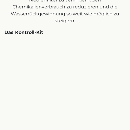
Chemikalienverbrauch zu reduzieren und die
Wasserrückgewinnung so weit wie möglich zu
steigern.
Das Kontroll-Kit
Als Teil unserer Filterlösung entwarfen und lieferten
wir ein Elektro- und Software-Kit zur Fernsteuerung
des Systembetriebs. Das Elektro-Kit wurde aus 2
Hauptplatinen (Elektrik und Software)
zusammengesetzt, einschließlich eines 10-Zoll-HMI-
Bildschirms, 5 Submasterplatinen zur Steuerung
der Filtereinheiten und 5 VFD-Platinen zur
Steuerung des Betriebs der Pumpen. Dieses Kit
beinhaltete auch eine vollständige
Analyseausrüstung (Druck- und Niveausensoren,
PH-, Temperatur-, Messgeräte für freies Chlor und
Trübung), die über die HMI gesteuert werden. Das
HMI-System ist mit dem SCADA-System des