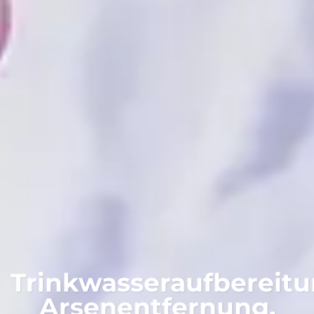
Trinkwasseraufbereitu
Arsenentfernung,