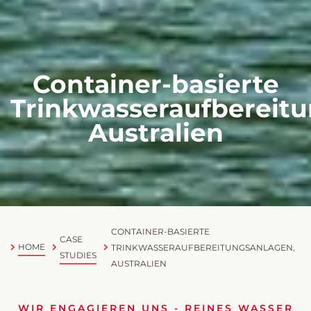
Container-basierte
Trinkwasseraufbereitu
Australien
CONTAINER-BASIERTE
CASE
HOME
TRINKWASSERAUFBEREITUNGSANLAGEN,
STUDIES
AUSTRALIEN
WIR ENGAGIEREN UNS - REINES WASSER