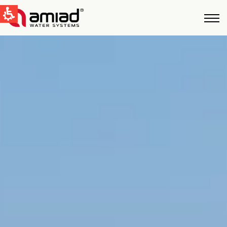
QUICK LINKS
Water Filtration
News & Events
Global
English
United States
English
Australia
English
Spain & LATAM