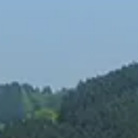
Spanish
Russia
Russian
France
French
Germany
Based on your current location, we recommend
German
this Amiad website for you
North America
Israel
- English
Hebrew
China