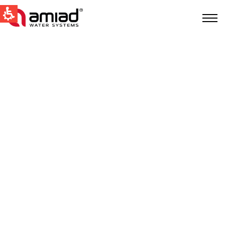
QUICK LINKS
Water Filtration
News & Events
Global
English
United States
English
Australia
English
Spain & LATAM