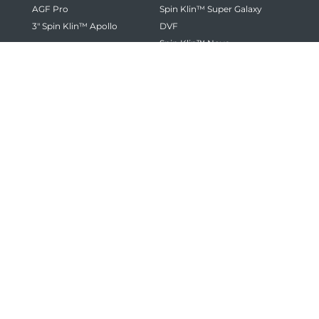
AGF Pro
Spin Klin™ Super Galaxy
3" Spin Klin™ Apollo
DVF
Spin Klin™ Nova
Technologien
Anwendungen
Screen
Bewässerung In Der
Disc
Landwirtschaft
Microfiber
Bewässerung Im
Media
Landschaftsbau
Kühlwasser
Prozesswasser
Rückgewinnung /
Wiederverwendung
Erhalten Sie die neuesten Amiad Updates