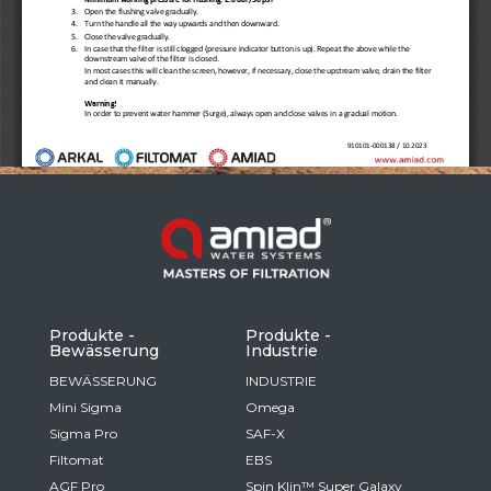
Russia
Russian
France
French
Germany
Based on your current location, we recommend
German
this Amiad website for you
North America
Israel
- English
Hebrew
Produkte -
Produkte -
Bewässerung
Industrie
China
BEWÄSSERUNG
INDUSTRIE
Mini Sigma
Omega
Chinese
Sigma Pro
SAF-X
Filtomat
EBS
AGF Pro
Spin Klin™ Super Galaxy