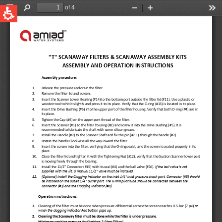
QUICK LINKS
Water Filtration
Global
News & Events
English
United States
English
Australia
English
Spain & LATAM
Spanish