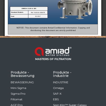
Russia
Russian
France
French
Germany
Based on your current location, we recommend
German
this Amiad website for you
North America
Israel
- English
Hebrew
Produkte -
Produkte -
Bewässerung
Industrie
China
BEWÄSSERUNG
INDUSTRIE
Mini Sigma
Omega
Chinese
Sigma Pro
SAF-X
Filtomat
EBS
AGF Pro
Spin Klin™ Super Galaxy