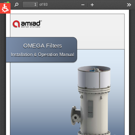
QUICK LINKS
Water Filtration
Global
News & Events
English
United States
English
Australia
English
Spain & LATAM
Spanish