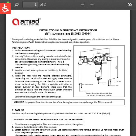
QUICK LINKS
Water Filtration
Global
News & Events
English
United States
English
Australia
English
Spain & LATAM
Spanish