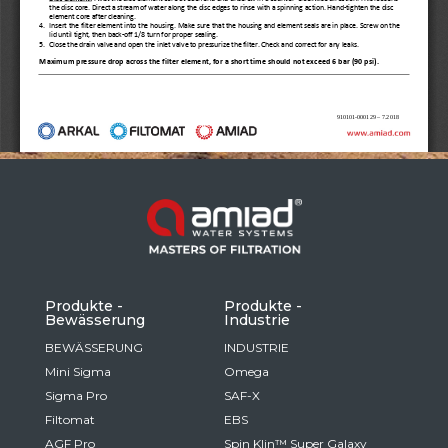
Russia
Russian
France
French
Germany
Based on your current location, we recommend
German
this Amiad website for you
North America
Israel
- English
Hebrew
Produkte -
Produkte -
Bewässerung
Industrie
China
BEWÄSSERUNG
INDUSTRIE
Mini Sigma
Omega
Chinese
Sigma Pro
SAF-X
Filtomat
EBS
AGF Pro
Spin Klin™ Super Galaxy