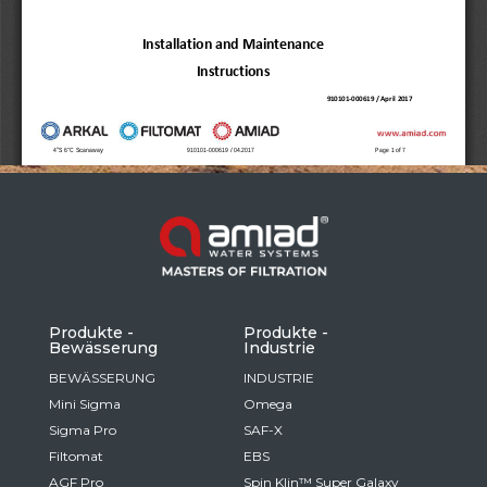
Russia
Russian
France
French
Germany
Based on your current location, we recommend
German
this Amiad website for you
North America
Israel
- English
Hebrew
Produkte -
Produkte -
Bewässerung
Industrie
China
BEWÄSSERUNG
INDUSTRIE
Mini Sigma
Omega
Chinese
Sigma Pro
SAF-X
Filtomat
EBS
AGF Pro
Spin Klin™ Super Galaxy