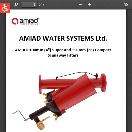
QUICK LINKS
Water Filtration
Global
News & Events
English
United States
English
Australia
English
Spain & LATAM
Spanish