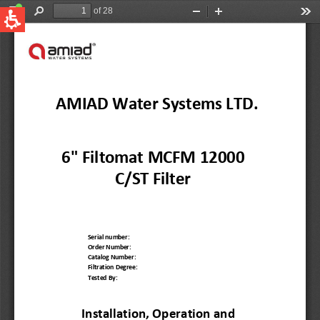
QUICK LINKS
Water Filtration
Global
News & Events
English
United States
English
Australia
English
Spain & LATAM
Spanish