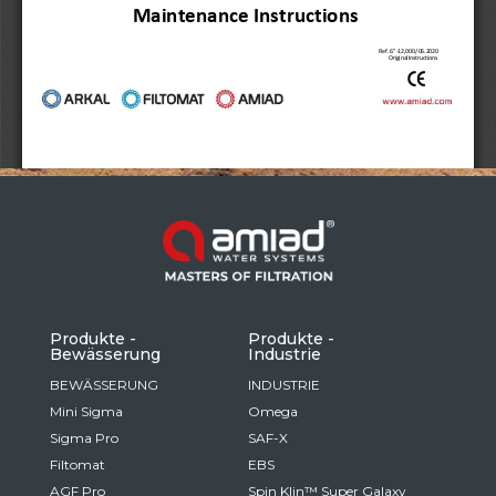
Russia
Russian
France
French
Germany
Based on your current location, we recommend
German
this Amiad website for you
North America
Israel
- English
Hebrew
Produkte -
Produkte -
Bewässerung
Industrie
China
BEWÄSSERUNG
INDUSTRIE
Mini Sigma
Omega
Chinese
Sigma Pro
SAF-X
Filtomat
EBS
AGF Pro
Spin Klin™ Super Galaxy