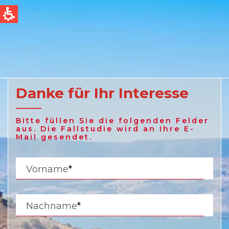
QUICK LINKS
Water Filtration
Global
News & Events
English
Danke für Ihr Interesse
United States
Bitte füllen Sie die folgenden Felder
English
aus. Die Fallstudie wird an Ihre E-
Mail gesendet.
Australia
Vorname
*
English
Spain & LATAM
Nachname
*
Spanish