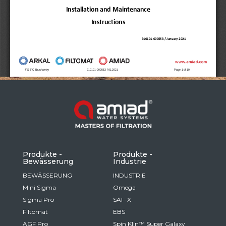
Russia
Russian
France
French
Germany
Based on your current location, we recommend
German
this Amiad website for you
North America
Israel
- English
Hebrew
Produkte -
Produkte -
Bewässerung
Industrie
China
BEWÄSSERUNG
INDUSTRIE
Mini Sigma
Omega
Chinese
Sigma Pro
SAF-X
Filtomat
EBS
AGF Pro
Spin Klin™ Super Galaxy