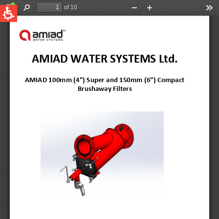
QUICK LINKS
Water Filtration
Global
News & Events
English
United States
English
Australia
English
Spain & LATAM
Spanish