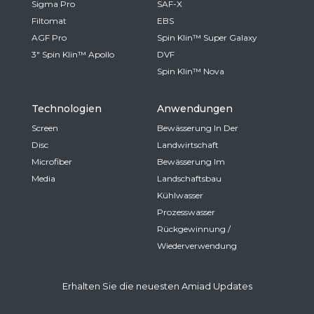
Sigma Pro
SAF-X
Filtomat
EBS
AGF Pro
Spin Klin™ Super Galaxy
3" Spin Klin™ Apollo
DVF
Spin Klin™ Nova
Technologien
Anwendungen
Screen
Bewässerung In Der
Disc
Landwirtschaft
Microfiber
Bewässerung Im
Media
Landschaftsbau
Kühlwasser
Prozesswasser
Rückgewinnung /
Wiederverwendung
Erhalten Sie die neuesten Amiad Updates