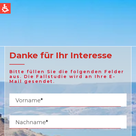
QUICK LINKS
Water Filtration
Global
News & Events
English
Danke für Ihr Interesse
United States
Bitte füllen Sie die folgenden Felder
English
aus. Die Fallstudie wird an Ihre E-
Mail gesendet.
Australia
Vorname
*
English
Spain & LATAM
Nachname
*
Spanish